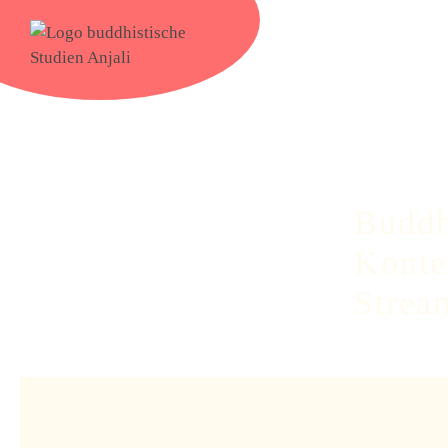
Buddh
Konte
Strea