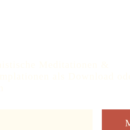
istische Meditationen &
mplationen als Download od
m
M