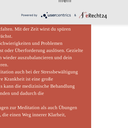
mehr
r Freude und Gelassenheit in das eigene
Powered by
&
stützt dich darin, dich selbst besser
alten. Mit der Zeit wirst du spüren
wächst.
Schwierigkeiten und Problemen
gst oder Überforderung auslösen. Gezielte
ch wieder auszubalancieren und dein
eren.
itation auch bei der Stressbewältigung
e Krankheit ist eine große
is kann die medizinische Behandlung
inden und dadurch die
ngen zur Meditation als auch Übungen
, die einen Weg innerer Klarheit,