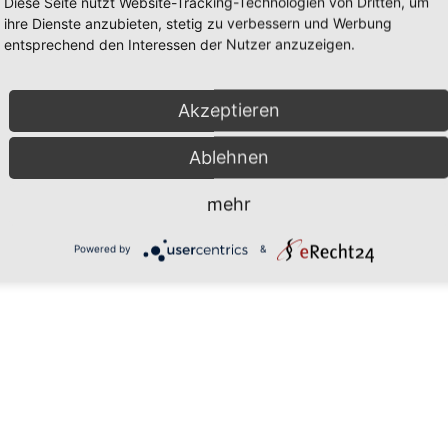
Diese Seite nutzt Website-Tracking-Technologien von Dritten, um
reitbeilegung (OS) bereit:
https://ec.europa.eu/consumers/odr/
.
ihre Dienste anzubieten, stetig zu verbessern und Werbung
entsprechend den Interessen der Nutzer anzuzeigen.
s­stelle
ahren vor einer Verbraucherschlichtungsstelle teilzunehmen.
Akzeptieren
Ablehnen
mehr
Powered by
&